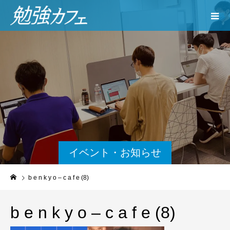
イベント・お知らせ
b e n k y o – c a f e (8)
b e n k y o – c a f e (8)