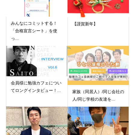
みんなにコミットする！
【謹賀新年】
「合格宣言シート」を使
っ...
会員様に勉強カフェについ
てロングインタビュー！...
家族（同居人）/同じ会社の
人/同じ学校の友達を...