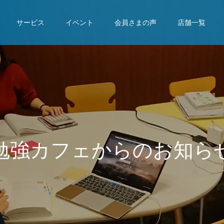
サービス
イベント
会員さまの声
店舗一覧
勉
強
カ
フ
ェ
か
ら
の
お
知
ら