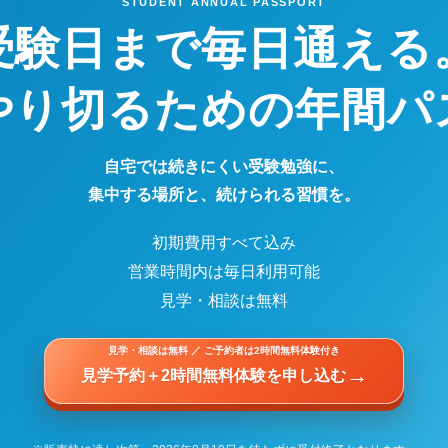
STUDENT ANNUAL PASSPORT
受験日まで毎日通える
やり切るための
年間パ
自宅では続きにくい受験勉強に、
集中する場所と、続けられる習慣を。
初期費用すべて込み
営業時間内は毎日利用可能
見学・相談は無料
見学・相談は無料 ／ ご予約者は2時間無料体験付き
→
見学予約＋2時間無料体験を申し込む