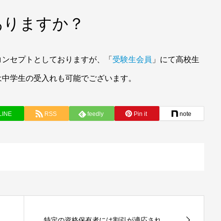
ありますか？
コンセプトとしておりますが、「
受験生会員
」にて高校生
は中学生の受入れも可能でございます。
LINE
RSS
feedly
Pin it
note
特定の資格保有者には割引が適応され...