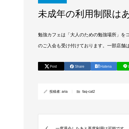
未成年の利用制限は
勉強カフェは「大人のための勉強場所」を
のご入会も受け付けております。一部店舗
Post
Share
Hatena
投稿者:
aria
faq-cat2
一度退会したあと再度利用は可能です...