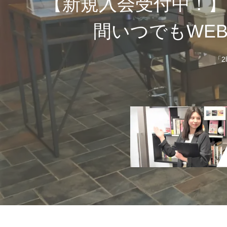
【新規入会受付中！】
間いつでもWE
「