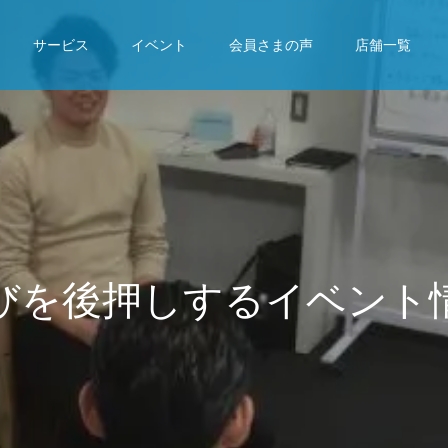
サービス
イベント
会員さまの声
店舗一覧
び
を
後
押
し
す
る
イ
ベ
ン
ト